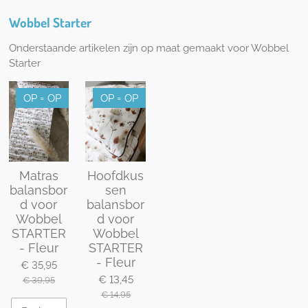
Wobbel Starter
Onderstaande artikelen zijn op maat gemaakt voor Wobbel
Starter
OP = OP
OP = OP
Matras
Hoofdkus
balansbor
sen
d voor
balansbor
Wobbel
d voor
STARTER
Wobbel
- Fleur
STARTER
- Fleur
€ 35,95
€ 13,45
€ 39,95
€ 14,95