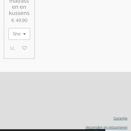
matrass
en en
kussens
€ 49,90
Uitgeschakeld
Garantje
Verzenden en retourneren