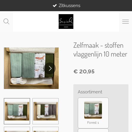
Zitkussens
Ga
direct
naar
de
hoofdinhoud
Zelfmaak - stoffen
vlaggenlijn 10 meter
€ 20,95
Assortiment
Forest 1