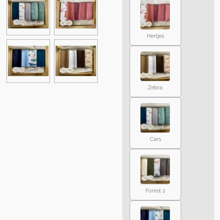
Hertjes
Zebra
Cars
Forest 2